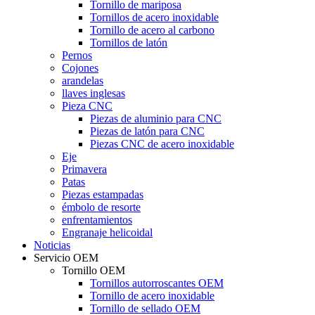
Tornillo de mariposa
Tornillos de acero inoxidable
Tornillo de acero al carbono
Tornillos de latón
Pernos
Cojones
arandelas
llaves inglesas
Pieza CNC
Piezas de aluminio para CNC
Piezas de latón para CNC
Piezas CNC de acero inoxidable
Eje
Primavera
Patas
Piezas estampadas
émbolo de resorte
enfrentamientos
Engranaje helicoidal
Noticias
Servicio OEM
Tornillo OEM
Tornillos autorroscantes OEM
Tornillo de acero inoxidable
Tornillo de sellado OEM