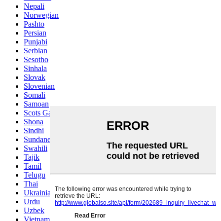
Nepali
Norwegian
Pashto
Persian
Punjabi
Serbian
Sesotho
Sinhala
Slovak
Slovenian
Somali
Samoan
Scots Gaelic
Shona
Sindhi
Sundanese
Swahili
Tajik
Tamil
Telugu
Thai
Ukrainian
Urdu
Uzbek
Vietnamese