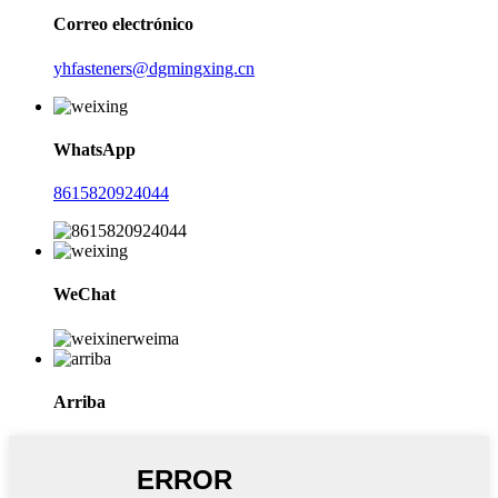
Correo electrónico
yhfasteners@dgmingxing.cn
WhatsApp
8615820924044
WeChat
Arriba