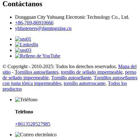
Contáctanos
Dongguan City Yuhuang Electronic Technology Co., Ltd.
+86-769-86910666
yhfasteners@dgmingxing.cn
© Copyright - 2010-2025: Todos los derechos reservados.
Mapa del
sitio
-
Tornillos autosellantes
,
tornillo de sellado impermeable
,
perno
de sellado impermeable
,
Tornillo autosellante
,
Tornillos autosellantes
con junta tórica impermeables
,
tornillo autorroscante
,
Todos los
productos
Teléfono
+8613528527985