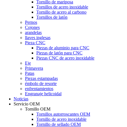
Tornillo de mariposa
Tornillos de acero inoxidable
Tornillo de acero al carbono
Tornillos de latón
Pernos
Cojones
arandelas
llaves inglesas
Pieza CNC
Piezas de aluminio para CNC
Piezas de latón para CNC
Piezas CNC de acero inoxidable
Eje
Primavera
Patas
Piezas estampadas
émbolo de resorte
enfrentamientos
Engranaje helicoidal
Noticias
Servicio OEM
Tornillo OEM
Tornillos autorroscantes OEM
Tornillo de acero inoxidable
Tornillo de sellado OEM