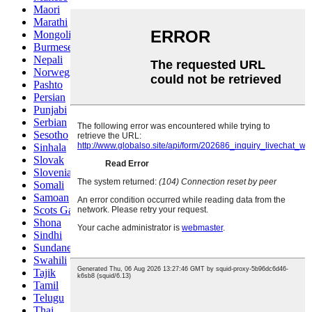
Maori
Marathi
Mongolian
Burmese
Nepali
Norwegian
Pashto
Persian
Punjabi
Serbian
Sesotho
Sinhala
Slovak
Slovenian
Somali
Samoan
Scots Gaelic
Shona
Sindhi
Sundanese
Swahili
Tajik
Tamil
Telugu
Thai