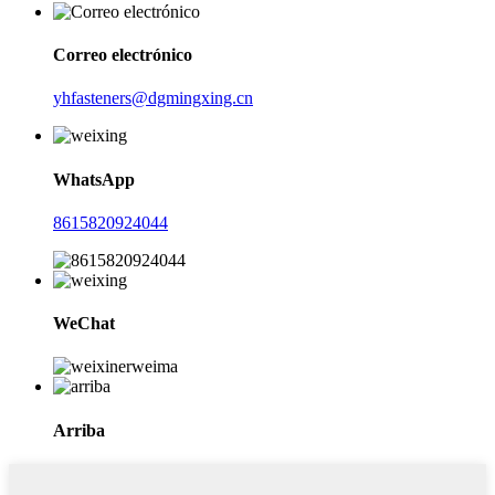
Correo electrónico
yhfasteners@dgmingxing.cn
WhatsApp
8615820924044
WeChat
Arriba