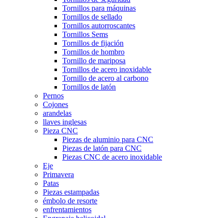
Tornillos para máquinas
Tornillos de sellado
Tornillos autorroscantes
Tornillos Sems
Tornillos de fijación
Tornillos de hombro
Tornillo de mariposa
Tornillos de acero inoxidable
Tornillo de acero al carbono
Tornillos de latón
Pernos
Cojones
arandelas
llaves inglesas
Pieza CNC
Piezas de aluminio para CNC
Piezas de latón para CNC
Piezas CNC de acero inoxidable
Eje
Primavera
Patas
Piezas estampadas
émbolo de resorte
enfrentamientos