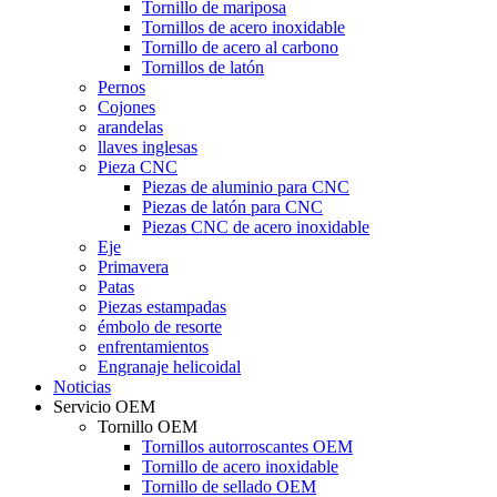
Tornillo de mariposa
Tornillos de acero inoxidable
Tornillo de acero al carbono
Tornillos de latón
Pernos
Cojones
arandelas
llaves inglesas
Pieza CNC
Piezas de aluminio para CNC
Piezas de latón para CNC
Piezas CNC de acero inoxidable
Eje
Primavera
Patas
Piezas estampadas
émbolo de resorte
enfrentamientos
Engranaje helicoidal
Noticias
Servicio OEM
Tornillo OEM
Tornillos autorroscantes OEM
Tornillo de acero inoxidable
Tornillo de sellado OEM