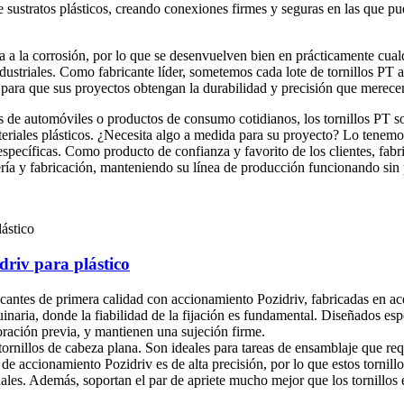
de sustratos plásticos, creando conexiones firmes y seguras en las que pu
a a la corrosión, por lo que se desenvuelven bien en prácticamente cualq
ustriales. Como fabricante líder, sometemos cada lote de tornillos PT a
, para que sus proyectos obtengan la durabilidad y precisión que merece
 de automóviles o productos de consumo cotidianos, los tornillos PT son
eriales plásticos. ¿Necesita algo a medida para su proyecto? Lo tenemos
pecíficas. Como producto de confianza y favorito de los clientes, fabri
iería y fabricación, manteniendo su línea de producción funcionando sin
driv para plástico
scantes de primera calidad con accionamiento Pozidriv, fabricadas en ace
uinaria, donde la fiabilidad de la fijación es fundamental. Diseñados es
oración previa, y mantienen una sujeción firme.
s tornillos de cabeza plana. Son ideales para tareas de ensamblaje que re
de accionamiento Pozidriv es de alta precisión, por lo que estos tornill
es. Además, soportan el par de apriete mucho mejor que los tornillos 