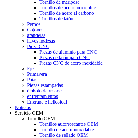
Tornillo de mariposa
Tornillos de acero inoxidable
Tornillo de acero al carbono
Tornillos de latón
Pernos
Cojones
arandelas
llaves inglesas
Pieza CNC
Piezas de aluminio para CNC
Piezas de latón para CNC
Piezas CNC de acero inoxidable
Eje
Primavera
Patas
Piezas estampadas
émbolo de resorte
enfrentamientos
Engranaje helicoidal
Noticias
Servicio OEM
Tornillo OEM
Tornillos autorroscantes OEM
Tornillo de acero inoxidable
Tornillo de sellado OEM