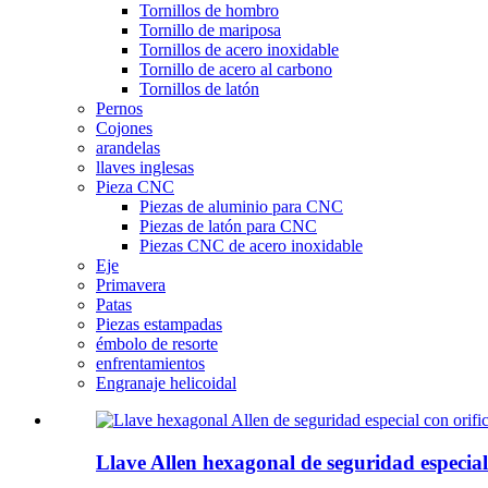
Tornillos de hombro
Tornillo de mariposa
Tornillos de acero inoxidable
Tornillo de acero al carbono
Tornillos de latón
Pernos
Cojones
arandelas
llaves inglesas
Pieza CNC
Piezas de aluminio para CNC
Piezas de latón para CNC
Piezas CNC de acero inoxidable
Eje
Primavera
Patas
Piezas estampadas
émbolo de resorte
enfrentamientos
Engranaje helicoidal
Llave Allen hexagonal de seguridad especial.