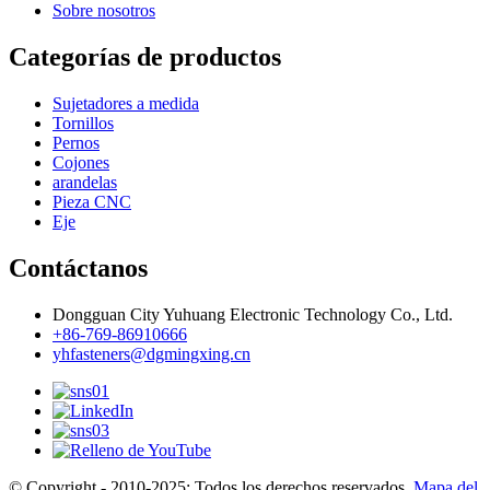
Sobre nosotros
Categorías de productos
Sujetadores a medida
Tornillos
Pernos
Cojones
arandelas
Pieza CNC
Eje
Contáctanos
Dongguan City Yuhuang Electronic Technology Co., Ltd.
+86-769-86910666
yhfasteners@dgmingxing.cn
© Copyright - 2010-2025: Todos los derechos reservados.
Mapa del