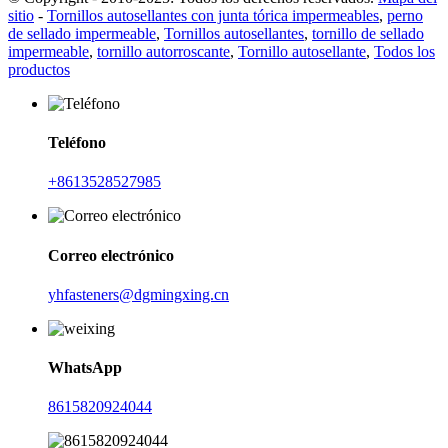
sitio
-
Tornillos autosellantes con junta tórica impermeables
,
perno
de sellado impermeable
,
Tornillos autosellantes
,
tornillo de sellado
impermeable
,
tornillo autorroscante
,
Tornillo autosellante
,
Todos los
productos
Teléfono
+8613528527985
Correo electrónico
yhfasteners@dgmingxing.cn
WhatsApp
8615820924044