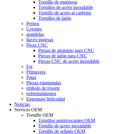
Tornillo de mariposa
Tornillos de acero inoxidable
Tornillo de acero al carbono
Tornillos de latón
Pernos
Cojones
arandelas
llaves inglesas
Pieza CNC
Piezas de aluminio para CNC
Piezas de latón para CNC
Piezas CNC de acero inoxidable
Eje
Primavera
Patas
Piezas estampadas
émbolo de resorte
enfrentamientos
Engranaje helicoidal
Noticias
Servicio OEM
Tornillo OEM
Tornillos autorroscantes OEM
Tornillo de acero inoxidable
Tornillo de sellado OEM