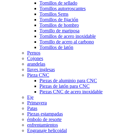
Tornillos de sellado
Tornillos autorroscantes
Tornillos Sems
Tornillos de fijación
Tornillos de hombro
Tornillo de mariposa
Tornillos de acero inoxidable
Tornillo de acero al carbono
Tornillos de latón
Pernos
Cojones
arandelas
llaves inglesas
Pieza CNC
Piezas de aluminio para CNC
Piezas de latón para CNC
Piezas CNC de acero inoxidable
Eje
Primavera
Patas
Piezas estampadas
émbolo de resorte
enfrentamientos
Engranaje helicoidal