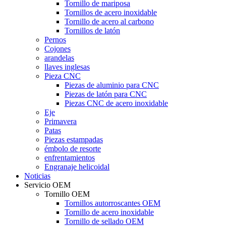
Tornillo de mariposa
Tornillos de acero inoxidable
Tornillo de acero al carbono
Tornillos de latón
Pernos
Cojones
arandelas
llaves inglesas
Pieza CNC
Piezas de aluminio para CNC
Piezas de latón para CNC
Piezas CNC de acero inoxidable
Eje
Primavera
Patas
Piezas estampadas
émbolo de resorte
enfrentamientos
Engranaje helicoidal
Noticias
Servicio OEM
Tornillo OEM
Tornillos autorroscantes OEM
Tornillo de acero inoxidable
Tornillo de sellado OEM