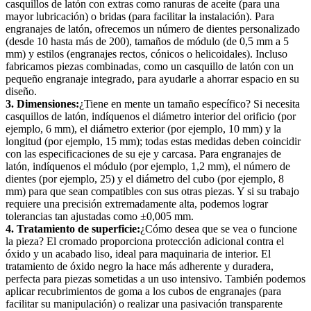
casquillos de latón con extras como ranuras de aceite (para una
mayor lubricación) o bridas (para facilitar la instalación). Para
engranajes de latón, ofrecemos un número de dientes personalizado
(desde 10 hasta más de 200), tamaños de módulo (de 0,5 mm a 5
mm) y estilos (engranajes rectos, cónicos o helicoidales). Incluso
fabricamos piezas combinadas, como un casquillo de latón con un
pequeño engranaje integrado, para ayudarle a ahorrar espacio en su
diseño.
3. Dimensiones:
¿Tiene en mente un tamaño específico? Si necesita
casquillos de latón, indíquenos el diámetro interior del orificio (por
ejemplo, 6 mm), el diámetro exterior (por ejemplo, 10 mm) y la
longitud (por ejemplo, 15 mm); todas estas medidas deben coincidir
con las especificaciones de su eje y carcasa. Para engranajes de
latón, indíquenos el módulo (por ejemplo, 1,2 mm), el número de
dientes (por ejemplo, 25) y el diámetro del cubo (por ejemplo, 8
mm) para que sean compatibles con sus otras piezas. Y si su trabajo
requiere una precisión extremadamente alta, podemos lograr
tolerancias tan ajustadas como ±0,005 mm.
4. Tratamiento de superficie:
¿Cómo desea que se vea o funcione
la pieza? El cromado proporciona protección adicional contra el
óxido y un acabado liso, ideal para maquinaria de interior. El
tratamiento de óxido negro la hace más adherente y duradera,
perfecta para piezas sometidas a un uso intensivo. También podemos
aplicar recubrimientos de goma a los cubos de engranajes (para
facilitar su manipulación) o realizar una pasivación transparente