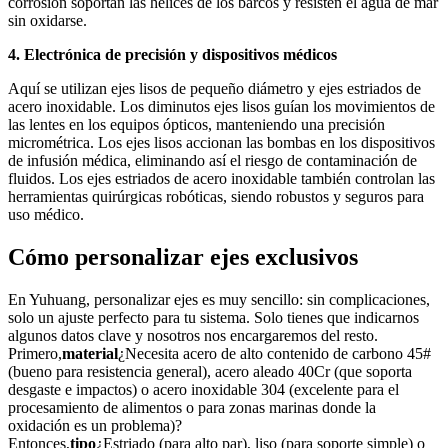
corrosión soportan las hélices de los barcos y resisten el agua de mar
sin oxidarse.
4. Electrónica de precisión y dispositivos médicos
Aquí se utilizan ejes lisos de pequeño diámetro y ejes estriados de
acero inoxidable. Los diminutos ejes lisos guían los movimientos de
las lentes en los equipos ópticos, manteniendo una precisión
micrométrica. Los ejes lisos accionan las bombas en los dispositivos
de infusión médica, eliminando así el riesgo de contaminación de
fluidos. Los ejes estriados de acero inoxidable también controlan las
herramientas quirúrgicas robóticas, siendo robustos y seguros para
uso médico.
Cómo personalizar ejes exclusivos
En Yuhuang, personalizar ejes es muy sencillo: sin complicaciones,
solo un ajuste perfecto para tu sistema. Solo tienes que indicarnos
algunos datos clave y nosotros nos encargaremos del resto.
Primero,
material
¿Necesita acero de alto contenido de carbono 45#
(bueno para resistencia general), acero aleado 40Cr (que soporta
desgaste e impactos) o acero inoxidable 304 (excelente para el
procesamiento de alimentos o para zonas marinas donde la
oxidación es un problema)?
Entonces,
tipo
¿Estriado (para alto par), liso (para soporte simple) o