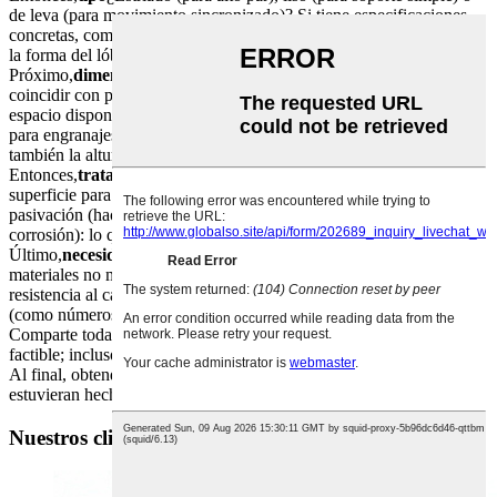
de leva (para movimiento sincronizado)? Si tiene especificaciones
concretas, como la cantidad de estrías que necesita un eje estriado o
la forma del lóbulo de una leva, menciónelo.
Próximo,
dimensiones
Indíquenos el diámetro exterior (debe
coincidir con piezas como los cojinetes), la longitud (depende del
espacio disponible) y la precisión requerida (tolerancia, fundamental
para engranajes de alta precisión). Para árboles de levas, incluya
también la altura y el ángulo de la leva.
Entonces,
tratamiento de superficie
: Cementación (endurece la
superficie para resistir el desgaste), cromado (reduce la fricción) o
pasivación (hace que el acero inoxidable sea más resistente a la
corrosión): lo que mejor se adapte a sus necesidades.
Último,
necesidades especiales
¿Alguna solicitud especial? ¿Como
materiales no magnéticos (para componentes electrónicos),
resistencia al calor (para piezas de motor) o marcas personalizadas
(como números de pieza para inventario)?
Comparte toda esa información y nuestro equipo comprobará si es
factible; incluso te daremos consejos profesionales si los necesitas.
Al final, obtendrás ejes que se adaptan a tu sistema como si
estuvieran hechos a medida (porque lo están).
Nuestros clientes también compran con frecuencia: