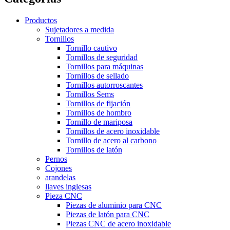
Productos
Sujetadores a medida
Tornillos
Tornillo cautivo
Tornillos de seguridad
Tornillos para máquinas
Tornillos de sellado
Tornillos autorroscantes
Tornillos Sems
Tornillos de fijación
Tornillos de hombro
Tornillo de mariposa
Tornillos de acero inoxidable
Tornillo de acero al carbono
Tornillos de latón
Pernos
Cojones
arandelas
llaves inglesas
Pieza CNC
Piezas de aluminio para CNC
Piezas de latón para CNC
Piezas CNC de acero inoxidable