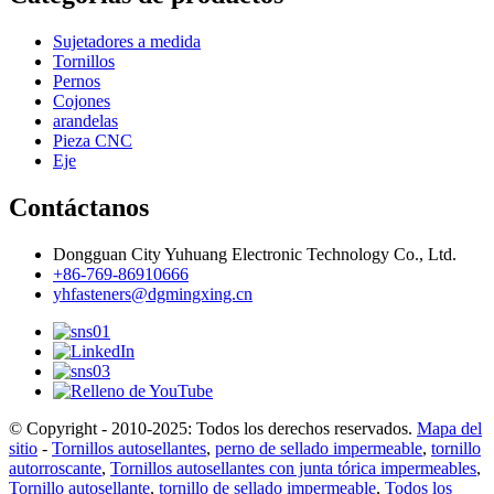
Sujetadores a medida
Tornillos
Pernos
Cojones
arandelas
Pieza CNC
Eje
Contáctanos
Dongguan City Yuhuang Electronic Technology Co., Ltd.
+86-769-86910666
yhfasteners@dgmingxing.cn
© Copyright - 2010-2025: Todos los derechos reservados.
Mapa del
sitio
-
Tornillos autosellantes
,
perno de sellado impermeable
,
tornillo
autorroscante
,
Tornillos autosellantes con junta tórica impermeables
,
Tornillo autosellante
,
tornillo de sellado impermeable
,
Todos los