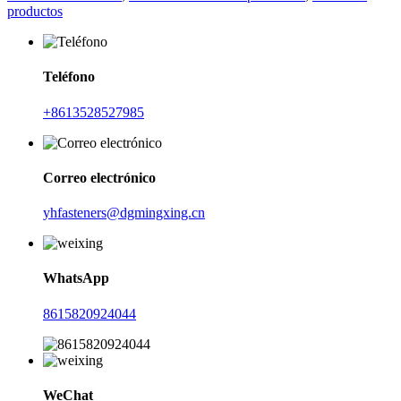
productos
Teléfono
+8613528527985
Correo electrónico
yhfasteners@dgmingxing.cn
WhatsApp
8615820924044
WeChat