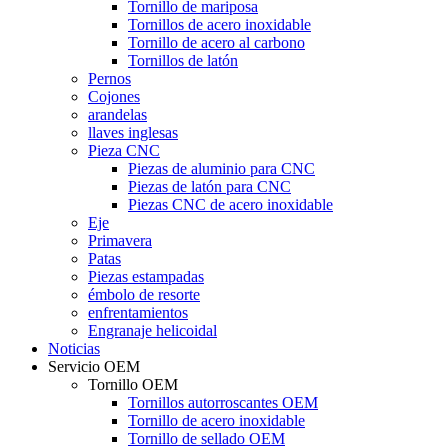
Tornillo de mariposa
Tornillos de acero inoxidable
Tornillo de acero al carbono
Tornillos de latón
Pernos
Cojones
arandelas
llaves inglesas
Pieza CNC
Piezas de aluminio para CNC
Piezas de latón para CNC
Piezas CNC de acero inoxidable
Eje
Primavera
Patas
Piezas estampadas
émbolo de resorte
enfrentamientos
Engranaje helicoidal
Noticias
Servicio OEM
Tornillo OEM
Tornillos autorroscantes OEM
Tornillo de acero inoxidable
Tornillo de sellado OEM