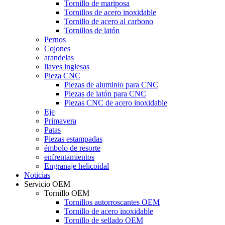
Tornillo de mariposa
Tornillos de acero inoxidable
Tornillo de acero al carbono
Tornillos de latón
Pernos
Cojones
arandelas
llaves inglesas
Pieza CNC
Piezas de aluminio para CNC
Piezas de latón para CNC
Piezas CNC de acero inoxidable
Eje
Primavera
Patas
Piezas estampadas
émbolo de resorte
enfrentamientos
Engranaje helicoidal
Noticias
Servicio OEM
Tornillo OEM
Tornillos autorroscantes OEM
Tornillo de acero inoxidable
Tornillo de sellado OEM