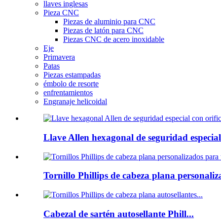
llaves inglesas
Pieza CNC
Piezas de aluminio para CNC
Piezas de latón para CNC
Piezas CNC de acero inoxidable
Eje
Primavera
Patas
Piezas estampadas
émbolo de resorte
enfrentamientos
Engranaje helicoidal
Llave Allen hexagonal de seguridad especial.
Tornillo Phillips de cabeza plana personaliz
Cabezal de sartén autosellante Phill...