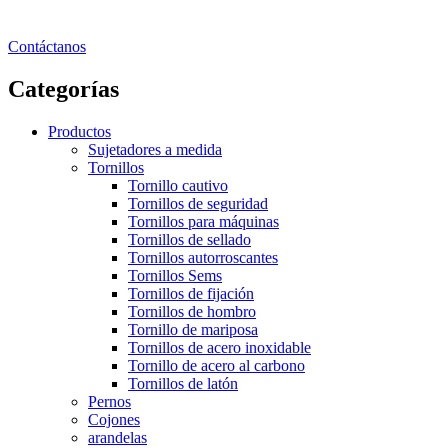
Contáctanos
Categorías
Productos
Sujetadores a medida
Tornillos
Tornillo cautivo
Tornillos de seguridad
Tornillos para máquinas
Tornillos de sellado
Tornillos autorroscantes
Tornillos Sems
Tornillos de fijación
Tornillos de hombro
Tornillo de mariposa
Tornillos de acero inoxidable
Tornillo de acero al carbono
Tornillos de latón
Pernos
Cojones
arandelas