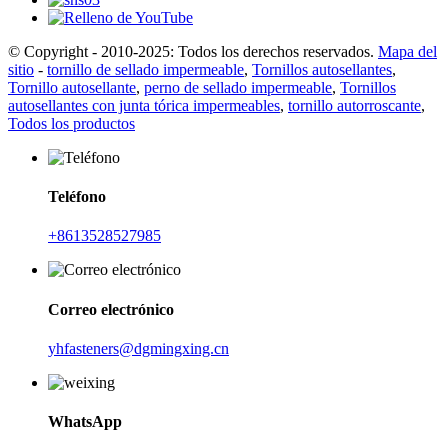
© Copyright - 2010-2025: Todos los derechos reservados.
Mapa del
sitio
-
tornillo de sellado impermeable
,
Tornillos autosellantes
,
Tornillo autosellante
,
perno de sellado impermeable
,
Tornillos
autosellantes con junta tórica impermeables
,
tornillo autorroscante
,
Todos los productos
Teléfono
+8613528527985
Correo electrónico
yhfasteners@dgmingxing.cn
WhatsApp