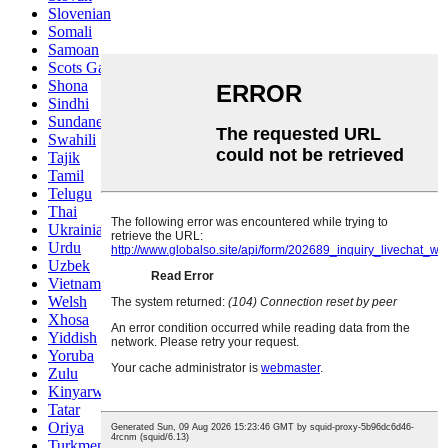
Slovenian
Somali
Samoan
Scots Gaelic
Shona
Sindhi
Sundanese
Swahili
Tajik
Tamil
Telugu
Thai
Ukrainian
Urdu
Uzbek
Vietnamese
Welsh
Xhosa
Yiddish
Yoruba
Zulu
Kinyarwanda
Tatar
Oriya
Turkmen