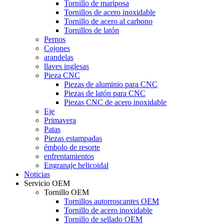
Tornillo de mariposa
Tornillos de acero inoxidable
Tornillo de acero al carbono
Tornillos de latón
Pernos
Cojones
arandelas
llaves inglesas
Pieza CNC
Piezas de aluminio para CNC
Piezas de latón para CNC
Piezas CNC de acero inoxidable
Eje
Primavera
Patas
Piezas estampadas
émbolo de resorte
enfrentamientos
Engranaje helicoidal
Noticias
Servicio OEM
Tornillo OEM
Tornillos autorroscantes OEM
Tornillo de acero inoxidable
Tornillo de sellado OEM