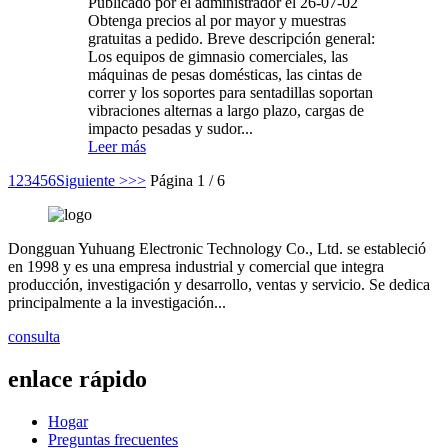
Publicado por el administrador el 26-07-02
Obtenga precios al por mayor y muestras
gratuitas a pedido. Breve descripción general:
Los equipos de gimnasio comerciales, las
máquinas de pesas domésticas, las cintas de
correr y los soportes para sentadillas soportan
vibraciones alternas a largo plazo, cargas de
impacto pesadas y sudor...
Leer más
1
2
3
4
5
6
Siguiente >
>>
Página 1 / 6
Dongguan Yuhuang Electronic Technology Co., Ltd. se estableció
en 1998 y es una empresa industrial y comercial que integra
producción, investigación y desarrollo, ventas y servicio. Se dedica
principalmente a la investigación...
consulta
enlace rápido
Hogar
Preguntas frecuentes