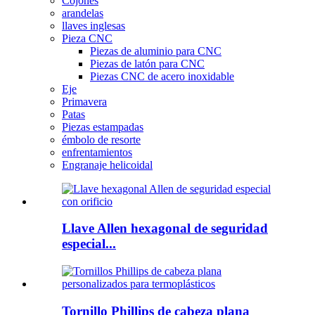
Cojones
arandelas
llaves inglesas
Pieza CNC
Piezas de aluminio para CNC
Piezas de latón para CNC
Piezas CNC de acero inoxidable
Eje
Primavera
Patas
Piezas estampadas
émbolo de resorte
enfrentamientos
Engranaje helicoidal
Llave Allen hexagonal de seguridad
especial...
Tornillo Phillips de cabeza plana