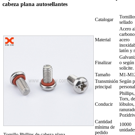
cabeza plana autosellantes
Tornillo
Catalogar
sellado
Acero a
carbono
Material
acero
inoxidab
latón y
Galvani
Finalizar
o según
solicite.
Tamaño
M1-M1
Transmisión
Según p
principal
persona
Phillips,
Torx, de
Conducir
lóbulos,
ranurad
Pozidri
Cantidad
10000
mínima de
unidade
pedido
Tornillo Phillips de cabeza plana