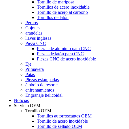
Tornillo de mariposa
Tornillos de acero inoxidable
Tornillo de acero al carbono
Tornillos de latón
Pernos
Cojones
arandelas
llaves inglesas
Pieza CNC
Piezas de aluminio para CNC
Piezas de latón para CNC
Piezas CNC de acero inoxidable
Eje
Primavera
Patas
Piezas estampadas
émbolo de resorte
enfrentamientos
Engranaje helicoidal
Noticias
Servicio OEM
Tornillo OEM
Tornillos autorroscantes OEM
Tornillo de acero inoxidable
Tornillo de sellado OEM