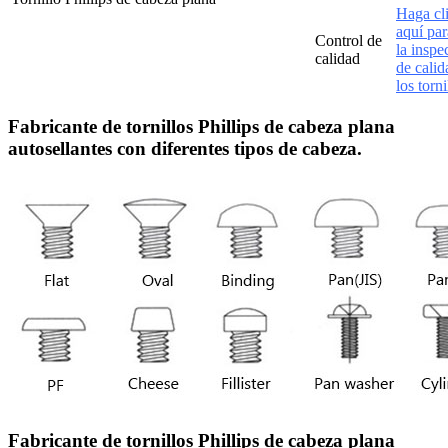
Haga cl
aquí par
Control de
la inspe
calidad
de calid
los torni
Fabricante de tornillos Phillips de cabeza plana
autosellantes con diferentes tipos de cabeza.
Fabricante de tornillos Phillips de cabeza plana