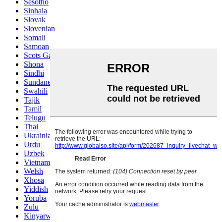
Sesotho
Sinhala
Slovak
Slovenian
Somali
Samoan
Scots Gaelic
Shona
Sindhi
Sundanese
Swahili
Tajik
Tamil
Telugu
Thai
Ukrainian
Urdu
Uzbek
Vietnamese
Welsh
Xhosa
Yiddish
Yoruba
Zulu
Kinyarwanda