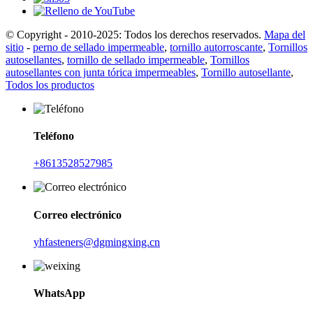
© Copyright - 2010-2025: Todos los derechos reservados.
Mapa del
sitio
-
perno de sellado impermeable
,
tornillo autorroscante
,
Tornillos
autosellantes
,
tornillo de sellado impermeable
,
Tornillos
autosellantes con junta tórica impermeables
,
Tornillo autosellante
,
Todos los productos
Teléfono
+8613528527985
Correo electrónico
yhfasteners@dgmingxing.cn
WhatsApp