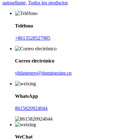
autosellante
,
Todos los productos
Teléfono
+8613528527985
Correo electrónico
yhfasteners@dgmingxing.cn
WhatsApp
8615820924044
WeChat