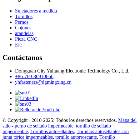
Sujetadores a medida
Tornillos
Pernos
Cojones
arandelas
Pieza CNC
Eje
Contáctanos
Dongguan City Yuhuang Electronic Technology Co., Ltd.
+86-769-86910666
yhfasteners@dgmingxing.cn
© Copyright - 2010-2025: Todos los derechos reservados.
Mapa del
sitio
-
perno de sellado impermeable
,
tornillo de sellado
impermeable
,
Tornillos autosellantes
,
Tornillos autosellantes con
junta tórica impermeables
,
tornillo autorroscante
,
Tornillo