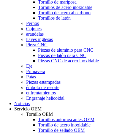
Tornillo de mariposa
Tornillos de acero inoxidable
Tornillo de acero al carbono
Tornillos de latón
Pernos
Cojones
arandelas
llaves inglesas
Pieza CNC
Piezas de aluminio para CNC
Piezas de latón para CNC
Piezas CNC de acero inoxidable
Eje
Primavera
Patas
Piezas estampadas
émbolo de resorte
enfrentamientos
Engranaje helicoidal
Noticias
Servicio OEM
Tornillo OEM
Tornillos autorroscantes OEM
Tornillo de acero inoxidable
Tornillo de sellado OEM