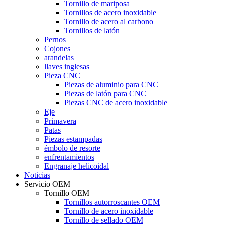
Tornillo de mariposa
Tornillos de acero inoxidable
Tornillo de acero al carbono
Tornillos de latón
Pernos
Cojones
arandelas
llaves inglesas
Pieza CNC
Piezas de aluminio para CNC
Piezas de latón para CNC
Piezas CNC de acero inoxidable
Eje
Primavera
Patas
Piezas estampadas
émbolo de resorte
enfrentamientos
Engranaje helicoidal
Noticias
Servicio OEM
Tornillo OEM
Tornillos autorroscantes OEM
Tornillo de acero inoxidable
Tornillo de sellado OEM