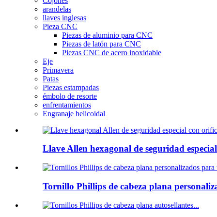
Cojones
arandelas
llaves inglesas
Pieza CNC
Piezas de aluminio para CNC
Piezas de latón para CNC
Piezas CNC de acero inoxidable
Eje
Primavera
Patas
Piezas estampadas
émbolo de resorte
enfrentamientos
Engranaje helicoidal
Llave Allen hexagonal de seguridad especial.
Tornillo Phillips de cabeza plana personaliz