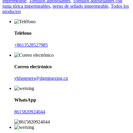
impermeable
,
Tornillos autosellantes
,
Tornillos autosellantes con
junta tórica impermeables
,
perno de sellado impermeable
,
Todos los
productos
Teléfono
+8613528527985
Correo electrónico
yhfasteners@dgmingxing.cn
WhatsApp
8615820924044