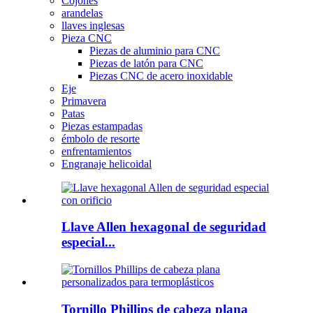
Cojones
arandelas
llaves inglesas
Pieza CNC
Piezas de aluminio para CNC
Piezas de latón para CNC
Piezas CNC de acero inoxidable
Eje
Primavera
Patas
Piezas estampadas
émbolo de resorte
enfrentamientos
Engranaje helicoidal
Llave Allen hexagonal de seguridad
especial...
Tornillo Phillips de cabeza plana