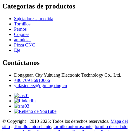
Categorías de productos
Sujetadores a medida
Tornillos
Pernos
Cojones
arandelas
Pieza CNC
Eje
Contáctanos
Dongguan City Yuhuang Electronic Technology Co., Ltd.
+86-769-86910666
yhfasteners@dgmingxing.cn
© Copyright - 2010-2025: Todos los derechos reservados.
Mapa del
sitio
-
Tornillo autosellante
,
tornillo autorroscante
,
tornillo de sellado