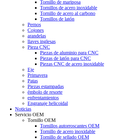
Tornillo de mariposa
Tornillos de acero inoxidable
Tornillo de acero al carbono
Tornillos de latón
Pernos
Cojones
arandelas
llaves inglesas
Pieza CNC
Piezas de aluminio para CNC
Piezas de latón para CNC
Piezas CNC de acero inoxidable
Eje
Primavera
Patas
Piezas estampadas
émbolo de resorte
enfrentamientos
Engranaje helicoidal
Noticias
Servicio OEM
Tornillo OEM
Tornillos autorroscantes OEM
Tornillo de acero inoxidable
Tornillo de sellado OEM