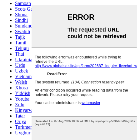
Samoan
Scots Gaelic
Shona
Sindhi
Sundanese
Swahili
Tajik
Tamil
Telugu
Thai
Ukrainian
Urdu
Uzbek
Vietnamese
Welsh
Xhosa
Yiddish
Yoruba
Zulu
Kinyarwanda
Tatar
Oriya
Turkmen
Uyghur