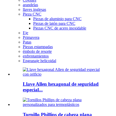
Cojones
arandelas
llaves inglesas
Pieza CNC
Piezas de aluminio para CNC
Piezas de latón para CNC
Piezas CNC de acero inoxidable
Eje
Primavera
Patas
Piezas estampadas
émbolo de resorte
enfrentamientos
Engranaje helicoidal
Llave Allen hexagonal de seguridad
especial...
Tornillo Phillips de cabeza plana