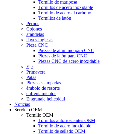
Tornillo de mariposa
Tornillos de acero inoxidable
Tornillo de acero al carbono
Tornillos de latón
Pernos
Cojones
arandelas
llaves inglesas
Pieza CNC
Piezas de aluminio para CNC
Piezas de latón para CNC
Piezas CNC de acero inoxidable
Eje
Primavera
Patas
Piezas estampadas
émbolo de resorte
enfrentamientos
Engranaje helicoidal
Noticias
Servicio OEM
Tornillo OEM
Tornillos autorroscantes OEM
Tornillo de acero inoxidable
Tornillo de sellado OEM