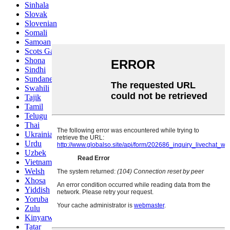
Sinhala
Slovak
Slovenian
Somali
Samoan
Scots Gaelic
Shona
Sindhi
Sundanese
Swahili
Tajik
Tamil
Telugu
Thai
Ukrainian
Urdu
Uzbek
Vietnamese
Welsh
Xhosa
Yiddish
Yoruba
Zulu
Kinyarwanda
Tatar