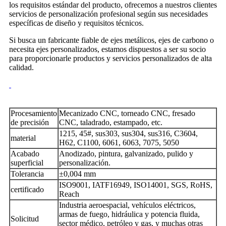
los requisitos estándar del producto, ofrecemos a nuestros clientes
servicios de personalización profesional según sus necesidades
específicas de diseño y requisitos técnicos.
Si busca un fabricante fiable de ejes metálicos, ejes de carbono o
necesita ejes personalizados, estamos dispuestos a ser su socio
para proporcionarle productos y servicios personalizados de alta
calidad.
Procesamiento
Mecanizado CNC, torneado CNC, fresado
de precisión
CNC, taladrado, estampado, etc.
1215, 45#, sus303, sus304, sus316, C3604,
material
H62, C1100, 6061, 6063, 7075, 5050
Acabado
Anodizado, pintura, galvanizado, pulido y
superficial
personalización.
Tolerancia
±0,004 mm
ISO9001, IATF16949, ISO14001, SGS, RoHS,
certificado
Reach
Industria aeroespacial, vehículos eléctricos,
armas de fuego, hidráulica y potencia fluida,
Solicitud
sector médico, petróleo y gas, y muchas otras