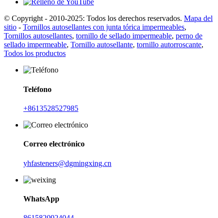
© Copyright - 2010-2025: Todos los derechos reservados.
Mapa del
sitio
-
Tornillos autosellantes con junta tórica impermeables
,
Tornillos autosellantes
,
tornillo de sellado impermeable
,
perno de
sellado impermeable
,
Tornillo autosellante
,
tornillo autorroscante
,
Todos los productos
Teléfono
+8613528527985
Correo electrónico
yhfasteners@dgmingxing.cn
WhatsApp
8615820924044